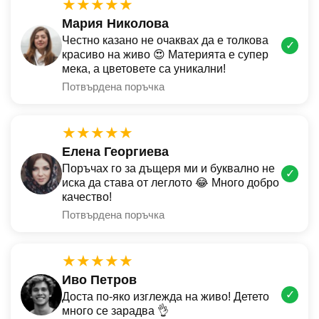
★★★★★
Мария Николова
Честно казано не очаквах да е толкова
✓
красиво на живо 😍 Материята е супер
мека, а цветовете са уникални!
Потвърдена поръчка
★★★★★
Елена Георгиева
Поръчах го за дъщеря ми и буквално не
✓
иска да става от леглото 😂 Много добро
качество!
Потвърдена поръчка
★★★★★
Иво Петров
✓
Доста по-яко изглежда на живо! Детето
много се зарадва 👌