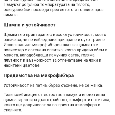
Памукът регулира температурата на тялото,
осигурявайки прохлада през лятото и топлина през
зимата.
Щампа и устойчивост
Щампата е принтирана с висока устойчивост, което
означава, че не избледнява при пране и сухо триене.
Използваният микрофибърен плат за щампата е
полиестер с сатенена сплитка, която придава обем и
мекота, наподобяващи памучния сатен, голяма
плътност и възможност за отпечатване на ярки и
наситени цветове.
Предимства на микрофибъра
Устойчивост на петна, бързо съхнене, не се мачка.
Тази комбинация от естествен памук и иновативна
щампа гарантира дълготрайност, комфорт и естетика,
които ще допринесат за по-приятна атмосфера в
спалнята.