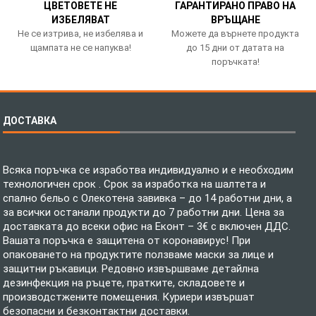
ЦВЕТОВЕТЕ НЕ
ГАРАНТИРАНО ПРАВО НА
ИЗБЕЛЯВАТ
ВРЪЩАНЕ
Не се изтрива, не избелява и
Можете да върнете продукта
щампата не се напуква!
до 15 дни от датата на
поръчката!
ДОСТАВКА
Всяка поръчка се изработва индивидуално и е необходим
технологичен срок . Срок за изработка на шалтета и
спално бельо с Олекотена завивка – до 14 работни дни, а
за всички останали продукти до 7 работни дни. Цена за
доставката до всеки офис на Еконт – 3€ с включен ДДС.
Вашата поръчка е защитена от коронавирус! При
опаковането на продуктите ползваме маски за лице и
защитни ръкавици. Редовно извършваме детайлна
дезинфекция на ръцете, пратките, складовете и
производстжените помещения. Куриери извършат
безопасни и безконтактни доставки.