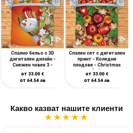
Спално бельо с 3D
Спален сет с дигитален
дигитален дизайн -
принт - Коледни
Снежен човек 3 -
плодове - Christmas
Snowman 3
fruit
от
от
33.00
€
33.00
€
от
от
64.54
лв
64.54
лв
Какво казват нашите клиенти
★★★★★