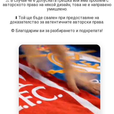
⚠️ В случай че е допусната грешка или има проблем с
авторското право на някой дизайн, това не е направено
умишлено.
⬇️ Той ще бъде свален при предоставяне на
доказателство за автентичните авторски права.
©️ Благодарим ви за разбирането и подкрепата!