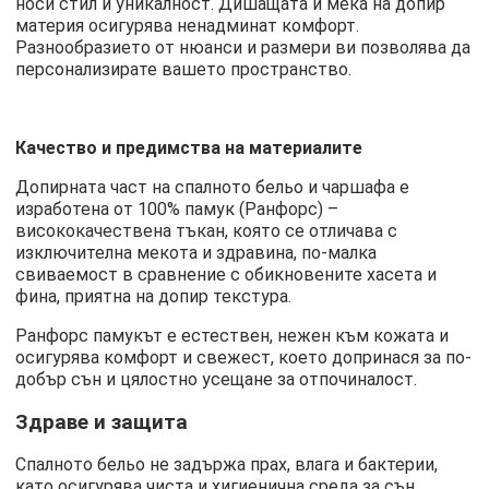
носи стил и уникалност. Дишащата и мека на допир
материя осигурява ненадминат комфорт.
Разнообразието от нюанси и размери ви позволява да
персонализирате вашето пространство.
Качество и предимства на материалите
Допирната част на спалното бельо и чаршафа е
изработена от 100% памук (Ранфорс) –
висококачествена тъкан, която се отличава с
изключителна мекота и здравина, по-малка
свиваемост в сравнение с обикновените хасета и
фина, приятна на допир текстура.
Ранфорс памукът е естествен, нежен към кожата и
осигурява комфорт и свежест, което допринася за по-
добър сън и цялостно усещане за отпочиналост.
Здраве и защита
Спалното бельо не задържа прах, влага и бактерии,
като осигурява чиста и хигиенична среда за сън.