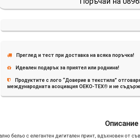
Поръчай на 0896
Преглед и тест при доставка на всяка поръчка!
Идеален подарък за приятел или роднина!
Продуктите с лого “Доверие в текстила” отговаря
международната асоциация OEKO-TEX® и не съдърж
Описание
ално бельо с елегантен дигитален принт, вдъхновен от съ