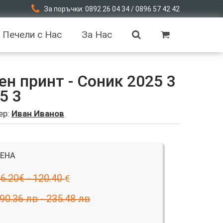
За поръчки: 0892 26 04 34 / 0896 57 42 42
Печели с Нас
За Нас
н принт - Соник 2025 3
5 3
ер:
Иван Иванов
ЦЕНА
6.20€ - 120.40
€
90.36 лв - 235.48 лв