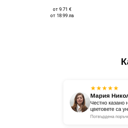
от
9.71
€
от
18.99
лв
К
★★★★★
Мария Нико
Честно казано 
цветовете са у
Потвърдена поръч