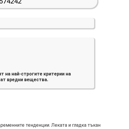
574242
т на най-строгите критерии на
ат вредни вещества.
временните тенденции. Леката и гладка тъкан