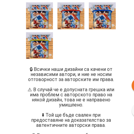
🔒 Всички наши дизайни са качени от
независими автори, и ние не носим
отговорност за авторските им права.
⚠️ В случай че е допусната грешка или
има проблем с авторското право на
някой дизайн, това не е направено
умишлено.
⬇️ Той ще бъде свален при
предоставяне на доказателство за
автентичните авторски права.