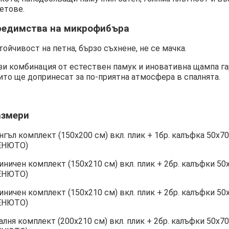
етове.
редимства на микрофибъра
тойчивост на петна, бързо съхнене, не се мачка.
зи комбинация от естествен памук и иновативна щампа га
ито ще допринесат за по-приятна атмосфера в спалнята.
азмери
нгъл комплект (150х200 см) вкл. плик + 1бр. калъфка 50
ЕНЮТО)
иничен комплект (150х210 см) вкл. плик + 2бр. калъфки
ЕНЮТО)
иничен комплект (150х210 см) вкл. плик + 2бр. калъфки
ЕНЮТО)
алня комплект (200х210 см) вкл. плик + 2бр. калъфки 50