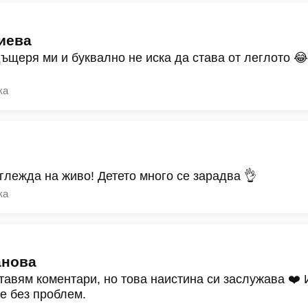
иева
дъщеря ми и буквално не иска да става от леглото 
ка
зглежда на живо! Детето много се зарадва 👌
ка
анова
тавям коментари, но това наистина си заслужава ❤️
ре без проблем.