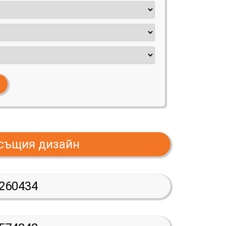
 същия дизайн
260434