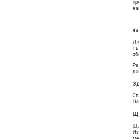
пр
ва
Ка
До
тъ
об
Ра
до
З
Сп
Па
Щ
Ща
Из
ме