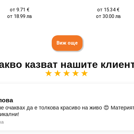
от
9.71
€
от
15.34
€
от
18.99
лв
от
30.00
лв
Виж още
акво казват нашите клиен
★★★★★
лова
не очаквах да е толкова красиво на живо 😍 Материят
никални!
ка