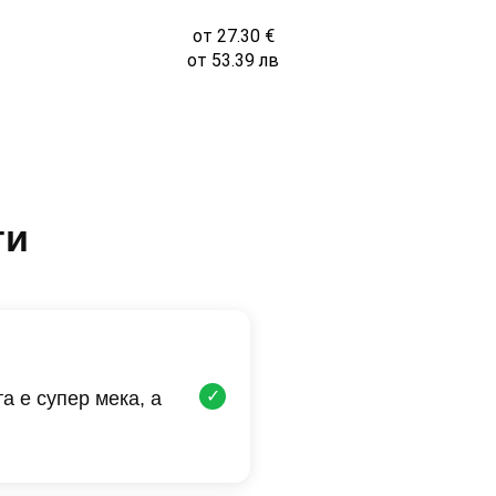
от
27.30
€
от
53.39
лв
ти
✓
а е супер мека, а