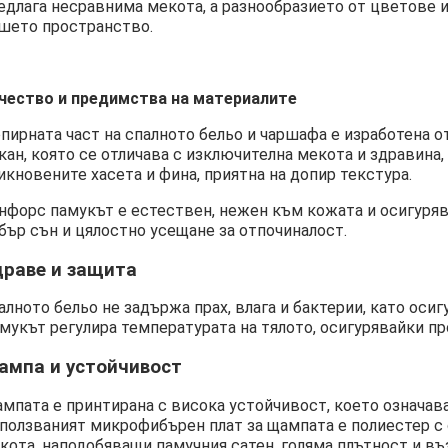
едлага несравнима мекота, а разнообразието от цветове 
шето пространство.
чество и предимства на материалите
пирната част на спалното бельо и чаршафа е изработена 
кан, която се отличава с изключителна мекота и здравина
икновените хасета и фина, приятна на допир текстура.
нфорс памукът е естествен, нежен към кожата и осигуряв
бър сън и цялостно усещане за отпочиналост.
драве и защита
алното бельо не задържа прах, влага и бактерии, като осиг
мукът регулира температурата на тялото, осигурявайки про
ампа и устойчивост
мпата е принтирана с висока устойчивост, което означава,
ползваният микрофибърен плат за щампата е полиестер с 
кота, наподобяващи памучния сатен, голяма плътност и въ