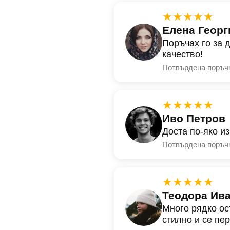
★★★★★
Елена Георг
Поръчах го за 
качество!
Потвърдена поръч
★★★★★
Иво Петров
Доста по-яко и
Потвърдена поръч
★★★★★
Теодора Ив
Много рядко ос
стилно и се пе