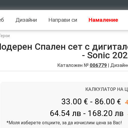
еб
Дизайни
Направи си
Намаление
Герои
одерен Спален сет с дигитале
- Sonic 202
Каталожен №
006779
| Дизайн
КАЛКУЛАТОР НА 
33.00 € - 86.00
€
4
64.54 лв - 168.20 лв
*Моля изберете опциите, за да изчислим цена за Вас!