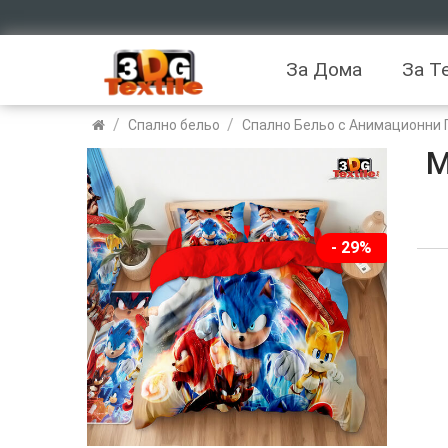
За Дома
За Т
/
/
Спално бельо
Спално Бельо с Анимационни 
М
- 29%