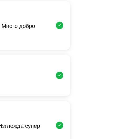
✓
 Много добро
✓
✓
 Изглежда супер