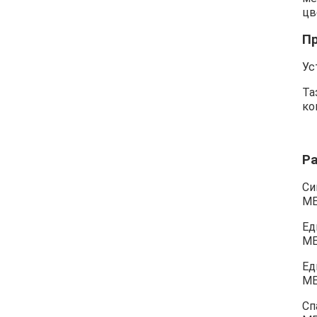
цв
П
Ус
Та
ко
Р
Си
М
Ед
М
Ед
М
Сп