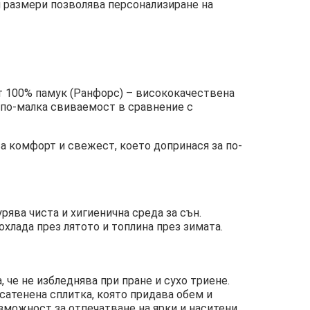
и размери позволява персонализиране на
от 100% памук (Ранфорс) – висококачествена
, по-малка свиваемост в сравнение с
а комфорт и свежест, което допринася за по-
урява чиста и хигиенична среда за сън.
хлада през лятото и топлина през зимата.
 че не избледнява при пране и сухо триене.
сатенена сплитка, която придава обем и
зможност за отпечатване на ярки и наситени