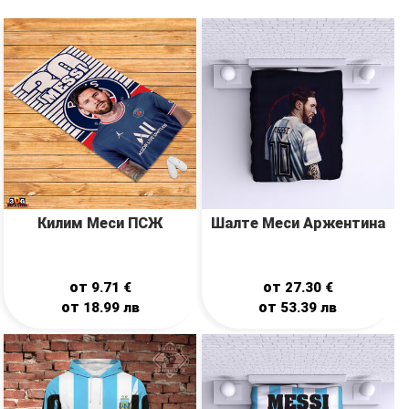
Килим Меси ПСЖ
Шалте Меси Аржентина
от
от
9.71
€
27.30
€
от
от
18.99
лв
53.39
лв