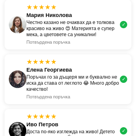
★★★★★
Мария Николова
Честно казано не очаквах да е толкова
✓
красиво на живо 😍 Материята е супер
мека, а цветовете са уникални!
Потвърдена поръчка
★★★★★
Елена Георгиева
Поръчах го за дъщеря ми и буквално не
✓
иска да става от леглото 😂 Много добро
качество!
Потвърдена поръчка
★★★★★
Иво Петров
✓
Доста по-яко изглежда на живо! Детето