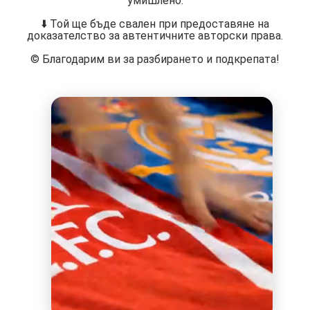
умишлено.
⬇️ Той ще бъде свален при предоставяне на
доказателство за автентичните авторски права.
©️ Благодарим ви за разбирането и подкрепата!