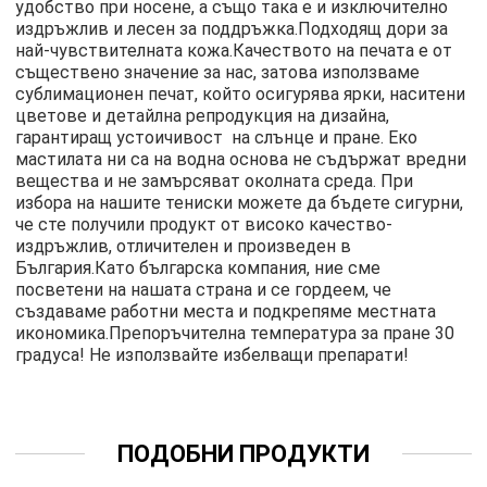
удобство при носене, а също така е и изключително
издръжлив и лесен за поддръжка.Подходящ дори за
най-чувствителната кожа.Качеството на печата е от
съществено значение за нас, затова използваме
сублимационен печат, който осигурява ярки, наситени
цветове и детайлна репродукция на дизайна,
гарантиращ устоичивост на слънце и пране. Еко
мастилата ни са на водна основа не съдържат вредни
вещества и не замърсяват околната среда. При
избора на нашите тениски можете да бъдете сигурни,
че сте получили продукт от високо качество-
издръжлив, отличителен и произведен в
България.Като българска компания, ние сме
посветени на нашата страна и се гордеем, че
създаваме работни места и подкрепяме местната
икономика.Препоръчителна температура за пране 30
градуса! Не използвайте избелващи препарати!
ПОДОБНИ ПРОДУКТИ