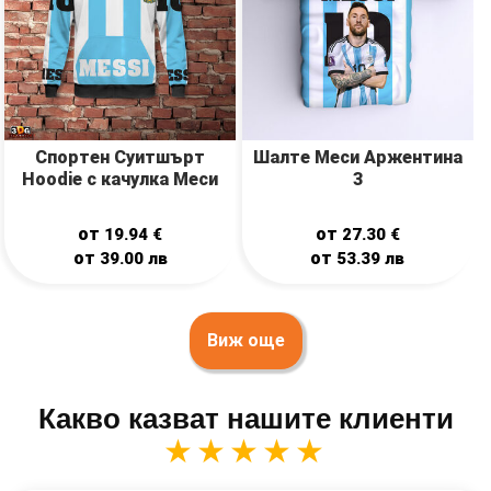
Спортен Суитшърт
Шалте Меси Аржентина
Hoodie с качулка Меси
3
от
от
19.94
€
27.30
€
от
от
39.00
лв
53.39
лв
Виж още
Какво казват нашите клиенти
★★★★★