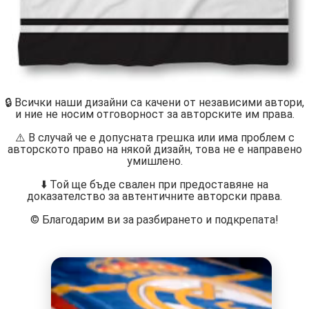
🔒 Всички наши дизайни са качени от независими автори,
и ние не носим отговорност за авторските им права.
⚠️ В случай че е допусната грешка или има проблем с
авторското право на някой дизайн, това не е направено
умишлено.
⬇️ Той ще бъде свален при предоставяне на
доказателство за автентичните авторски права.
©️ Благодарим ви за разбирането и подкрепата!