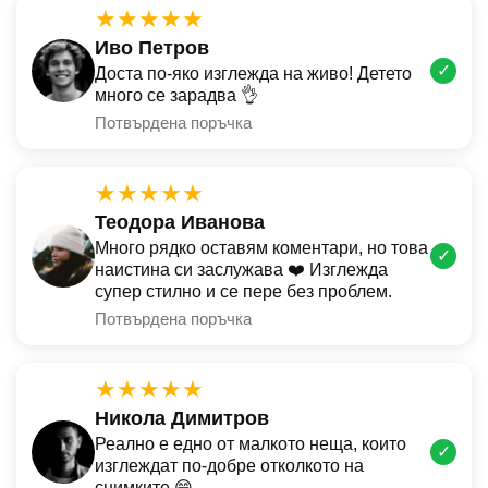
★★★★★
Иво Петров
✓
Доста по-яко изглежда на живо! Детето
много се зарадва 👌
Потвърдена поръчка
★★★★★
Теодора Иванова
Много рядко оставям коментари, но това
✓
наистина си заслужава ❤️ Изглежда
супер стилно и се пере без проблем.
Потвърдена поръчка
★★★★★
Никола Димитров
Реално е едно от малкото неща, които
✓
изглеждат по-добре отколкото на
снимките 😄