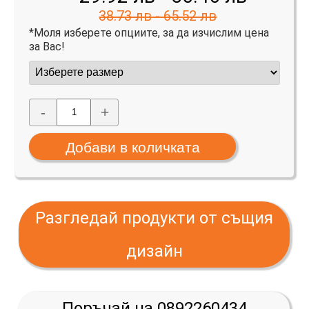
38.73 лв - 65.52 лв
*Моля изберете опциите, за да изчислим цена
за Вас!
-
+
Разгледай продукти от същия
дизайн
Поръчай на 0892260434