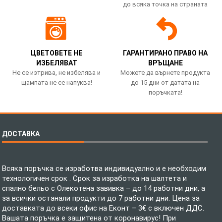
до всяка точка на страната
ЦВЕТОВЕТЕ НЕ
ГАРАНТИРАНО ПРАВО НА
ИЗБЕЛЯВАТ
ВРЪЩАНЕ
Не се изтрива, не избелява и
Можете да върнете продукта
щампата не се напуква!
до 15 дни от датата на
поръчката!
ДОСТАВКА
Всяка поръчка се изработва индивидуално и е необходим
технологичен срок . Срок за изработка на шалтета и
спално бельо с Олекотена завивка – до 14 работни дни, а
за всички останали продукти до 7 работни дни. Цена за
доставката до всеки офис на Еконт – 3€ с включен ДДС.
Вашата поръчка е защитена от коронавирус! При