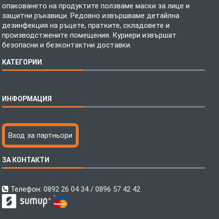
опаковането на продуктите ползваме маски за лице и
защитни ръкавици. Редовно извършваме детайлна
дезинфекция на ръцете, пратките, складовете и
производстжените помещения. Куриери извършат
безопасни и безконтактни доставки.
КАТЕГОРИИ
Спално бельо
ИНФОРМАЦИЯ
Бебешки спални комплекти
Шалтета
Тениски с пълноцветен печат
Технология на печатане
Вход за партньори
Хавлиени кърпи
Файлове за печат
Халати
Доставка
ЗА КОНТАКТИ
Пончо за водни спортове
Как да поръчам?
Микрофибърни Плажни Кърпи
Ценообразуване
Микрофибърни Велурени Кърпи
С какво сме различни?
Телефон:
0892 26 04 34 / 0896 57 42 42
Детски пончота
Контакти
Тениски
Общи Условия