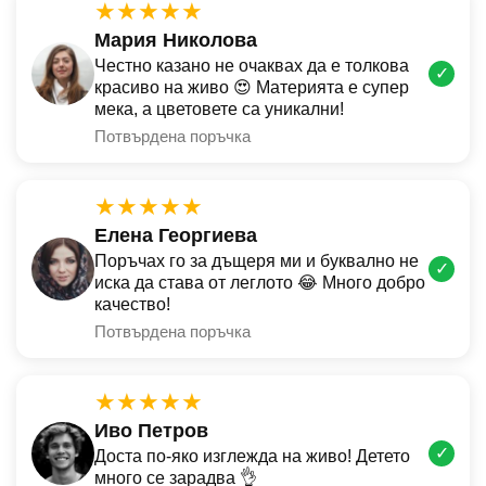
★★★★★
Мария Николова
Честно казано не очаквах да е толкова
✓
красиво на живо 😍 Материята е супер
мека, а цветовете са уникални!
Потвърдена поръчка
★★★★★
Елена Георгиева
Поръчах го за дъщеря ми и буквално не
✓
иска да става от леглото 😂 Много добро
качество!
Потвърдена поръчка
★★★★★
Иво Петров
✓
Доста по-яко изглежда на живо! Детето
много се зарадва 👌