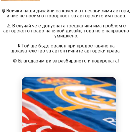
🔒 Всички наши дизайни са качени от независими автори,
и ние не носим отговорност за авторските им права.
⚠️ В случай че е допусната грешка или има проблем с
авторското право на някой дизайн, това не е направено
умишлено.
⬇️ Той ще бъде свален при предоставяне на
доказателство за автентичните авторски права.
©️ Благодарим ви за разбирането и подкрепата!