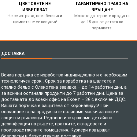
ЦВЕТОВЕТЕ НЕ
ГАРАНТИРАНО ПРАВО НА
ИЗБЕЛЯВАТ
ВРЪЩАНЕ
Не се изтрива, не избелява и
Можете да върнете продукта
щампата не се напуква!
до 15 дни от датата на
поръчката!
ДОСТАВКА
Всяка поръчка се изработва индивидуално и е необходим
технологичен срок . Срок за изработка на шалтета и
спално бельо с Олекотена завивка – до 14 работни дни, а
за всички останали продукти до 7 работни дни. Цена за
доставката до всеки офис на Еконт – 3€ с включен ДДС.
Вашата поръчка е защитена от коронавирус! При
опаковането на продуктите ползваме маски за лице и
защитни ръкавици. Редовно извършваме детайлна
дезинфекция на ръцете, пратките, складовете и
производстжените помещения. Куриери извършат
безопасни и безконтактни доставки.