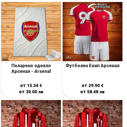
Поларено одеяло
Футболен Екип Арсенал
Арсенал - Arsenal
от
от
15.34
€
29.90
€
от
от
30.00
лв
58.48
лв