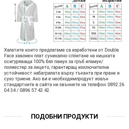
Халатите които предлагаме са изработени от Double
Face хавлиен плат суникално сплитане на нишката
осигуряваща 100% бял памук за гръб ипамук/
полиестер за лицето, гарантиращ изключителна
устойчивост набагрилата върху тъканта при пране и
сухо триене. Ако ви е необходимпродукт извън
стандартните в сайта ни звъннете на телефон: 0892 26
04 34 / 0896 57 42 42.
ПОДОБНИ ПРОДУКТИ