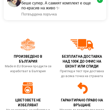
беше супер. А самият комплект е още
по-красив на живо ✨
Потвърдена поръчка
ПРОИЗВЕДЕНО В
БЕЗПЛАТНА ДОСТАВКА
БЪЛГАРИЯ
НАД 100€ ДО ОФИС НА
Made in EU Всички продукти се
ЕКОНТ ИЛИ СПИДИ
изработват в България
Преглед и тест при доставка
до всяка точка на страната
ЦВЕТОВЕТЕ НЕ
ГАРАНТИРАНО ПРАВО НА
ИЗБЕЛЯВАТ
ВРЪЩАНЕ
Не се изтрива, не избелява и
Можете да върнете продукта