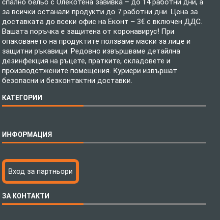
спално бельо с Олекотена завивка – до 14 работни дни, а
за всички останали продукти до 7 работни дни. Цена за
доставката до всеки офис на Еконт – 3€ с включен ДДС.
Вашата поръчка е защитена от коронавирус! При
опаковането на продуктите ползваме маски за лице и
защитни ръкавици. Редовно извършваме детайлна
дезинфекция на ръцете, пратките, складовете и
производстжените помещения. Куриери извършат
безопасни и безконтактни доставки.
КАТЕГОРИИ
Спално бельо
ИНФОРМАЦИЯ
Бебешки спални комплекти
Шалтета
Тениски с пълноцветен печат
Технология на печатане
Вход за партньори
Хавлиени кърпи
Файлове за печат
Халати
Доставка
ЗА КОНТАКТИ
Пончо за водни спортове
Как да поръчам?
Микрофибърни Плажни Кърпи
Ценообразуване