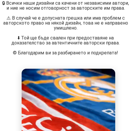
🔒 Всички наши дизайни са качени от независими автори,
и ние не носим отговорност за авторските им права.
⚠️ В случай че е допусната грешка или има проблем с
авторското право на някой дизайн, това не е направено
умишлено.
⬇️ Той ще бъде свален при предоставяне на
доказателство за автентичните авторски права.
©️ Благодарим ви за разбирането и подкрепата!