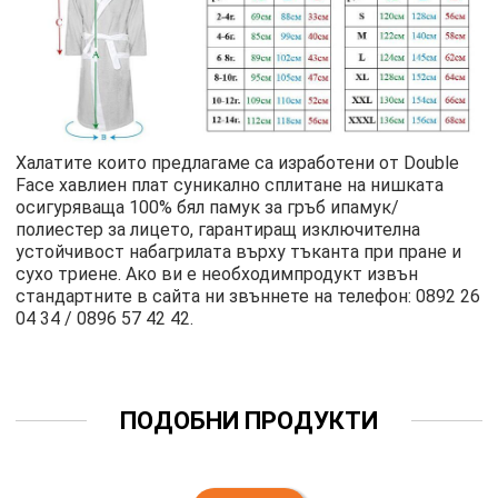
Халатите които предлагаме са изработени от Double
Face хавлиен плат суникално сплитане на нишката
осигуряваща 100% бял памук за гръб ипамук/
полиестер за лицето, гарантиращ изключителна
устойчивост набагрилата върху тъканта при пране и
сухо триене. Ако ви е необходимпродукт извън
стандартните в сайта ни звъннете на телефон: 0892 26
04 34 / 0896 57 42 42.
ПОДОБНИ ПРОДУКТИ