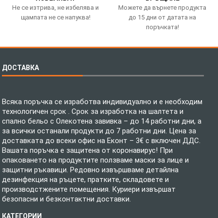
Не се изтрива, не избелява и
Можете да върнете продукта
щампата не се напуква!
до 15 дни от датата на
поръчката!
ДОСТАВКА
Всяка поръчка се изработва индивидуално и е необходим
технологичен срок . Срок за изработка на шалтета и
спално бельо с Олекотена завивка – до 14 работни дни, а
за всички останали продукти до 7 работни дни. Цена за
доставката до всеки офис на Еконт – 3€ с включен ДДС.
Вашата поръчка е защитена от коронавирус! При
опаковането на продуктите ползваме маски за лице и
защитни ръкавици. Редовно извършваме детайлна
дезинфекция на ръцете, пратките, складовете и
производстжените помещения. Куриери извършат
безопасни и безконтактни доставки.
КАТЕГОРИИ