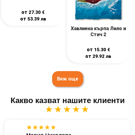
от
27.30
€
от
53.39
лв
Хавлиена кърпа Лило и
Стич 2
от
15.30
€
от
29.92
лв
Виж още
Какво казват нашите клиенти
★★★★★
★★★★★