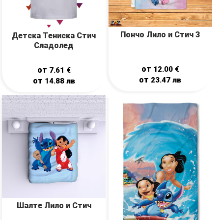
Пончо Лило и Стич 3
Детска Тениска Стич
Сладолед
от
12.00
€
от
7.61
€
от
23.47
лв
от
14.88
лв
Шалте Лило и Стич