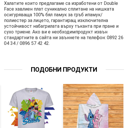
Халатите които предлагаме са изработени от Double
Face хавлиен плат суникално сплитане на нишката
осигуряваща 100% бял памук за гръб ипамук/
полиестер за лицето, гарантиращ изключителна
устойчивост набагрилата върху тъканта при пране и
сухо триене. Ако ви е необходимпродукт извън
стандартните в сайта ни звъннете на телефон: 0892 26
04 34 / 0896 57 42 42.
ПОДОБНИ ПРОДУКТИ