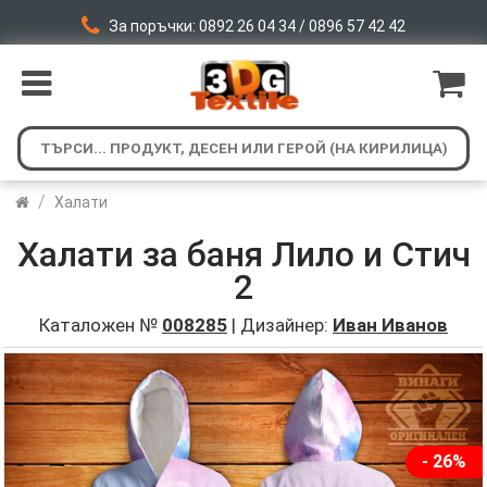
За поръчки: 0892 26 04 34 / 0896 57 42 42
/
Халати
Халати за баня Лило и Стич
2
Каталожен №
008285
| Дизайнер:
Иван Иванов
- 26%