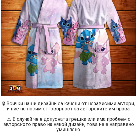
🔒 Всички наши дизайни са качени от независими автори,
и ние не носим отговорност за авторските им права.
⚠️ В случай че е допусната грешка или има проблем с
авторското право на някой дизайн, това не е направено
умишлено.