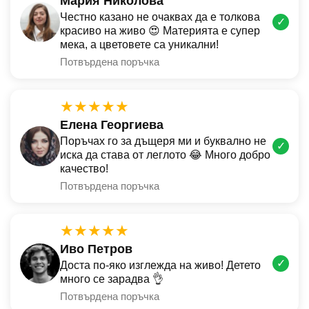
Мария Николова
Честно казано не очаквах да е толкова
✓
красиво на живо 😍 Материята е супер
мека, а цветовете са уникални!
Потвърдена поръчка
★★★★★
Елена Георгиева
Поръчах го за дъщеря ми и буквално не
✓
иска да става от леглото 😂 Много добро
качество!
Потвърдена поръчка
★★★★★
Иво Петров
✓
Доста по-яко изглежда на живо! Детето
много се зарадва 👌
Потвърдена поръчка