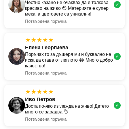
Честно казано не очаквах да е толкова
✓
красиво на живо 😍 Материята е супер
мека, а цветовете са уникални!
Потвърдена поръчка
★★★★★
Елена Георгиева
Поръчах го за дъщеря ми и буквално не
✓
иска да става от леглото 😂 Много добро
качество!
Потвърдена поръчка
★★★★★
Иво Петров
✓
Доста по-яко изглежда на живо! Детето
много се зарадва 👌
Потвърдена поръчка