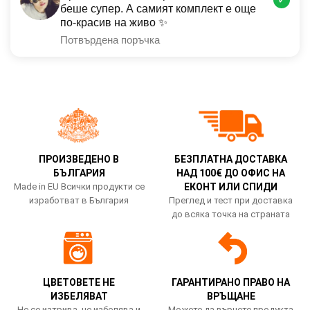
беше супер. А самият комплект е още
по-красив на живо ✨
Потвърдена поръчка
ПРОИЗВЕДЕНО В
БЕЗПЛАТНА ДОСТАВКА
БЪЛГАРИЯ
НАД 100€ ДО ОФИС НА
Made in EU Всички продукти се
ЕКОНТ ИЛИ СПИДИ
изработват в България
Преглед и тест при доставка
до всяка точка на страната
ЦВЕТОВЕТЕ НЕ
ГАРАНТИРАНО ПРАВО НА
ИЗБЕЛЯВАТ
ВРЪЩАНЕ
Не се изтрива, не избелява и
Можете да върнете продукта