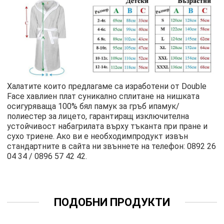
Халатите които предлагаме са изработени от Double
Face хавлиен плат суникално сплитане на нишката
осигуряваща 100% бял памук за гръб ипамук/
полиестер за лицето, гарантиращ изключителна
устойчивост набагрилата върху тъканта при пране и
сухо триене. Ако ви е необходимпродукт извън
стандартните в сайта ни звъннете на телефон: 0892 26
04 34 / 0896 57 42 42.
ПОДОБНИ ПРОДУКТИ