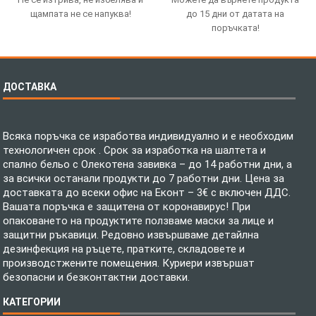
щампата не се напуква!
до 15 дни от датата на
поръчката!
ДОСТАВКА
Всяка поръчка се изработва индивидуално и е необходим
технологичен срок . Срок за изработка на шалтета и
спално бельо с Олекотена завивка – до 14 работни дни, а
за всички останали продукти до 7 работни дни. Цена за
доставката до всеки офис на Еконт – 3€ с включен ДДС.
Вашата поръчка е защитена от коронавирус! При
опаковането на продуктите ползваме маски за лице и
защитни ръкавици. Редовно извършваме детайлна
дезинфекция на ръцете, пратките, складовете и
производстжените помещения. Куриери извършат
безопасни и безконтактни доставки.
КАТЕГОРИИ