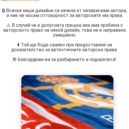
🔒 Всички наши дизайни са качени от независими автори,
и ние не носим отговорност за авторските им права.
⚠️ В случай че е допусната грешка или има проблем с
авторското право на някой дизайн, това не е направено
умишлено.
⬇️ Той ще бъде свален при предоставяне на
доказателство за автентичните авторски права.
©️ Благодарим ви за разбирането и подкрепата!