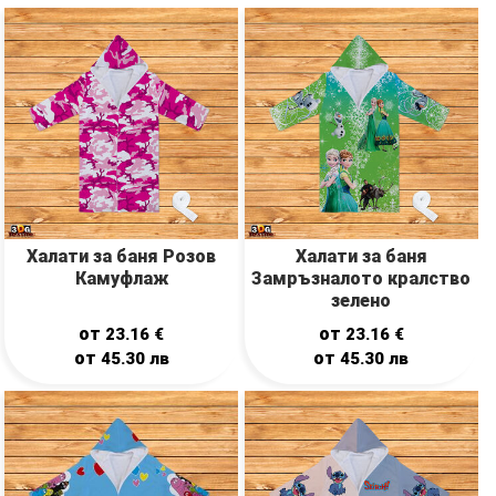
Халати за баня Розов
Халати за баня
Камуфлаж
Замръзналото кралство
зелено
от
от
23.16
€
23.16
€
от
от
45.30
лв
45.30
лв