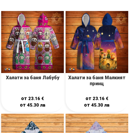
Халати за баня Лабубу
Халати за баня Малкият
принц
от
от
23.16
€
23.16
€
от
от
45.30
лв
45.30
лв