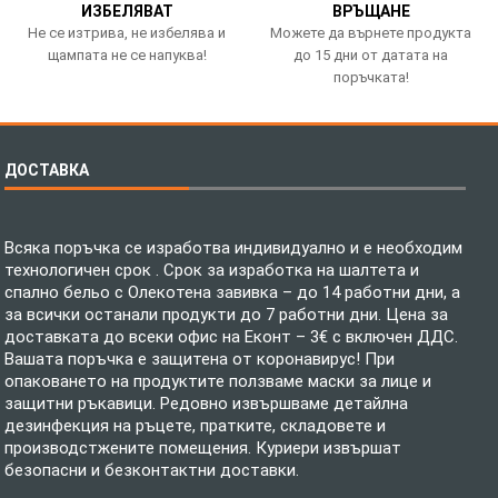
ИЗБЕЛЯВАТ
ВРЪЩАНЕ
Не се изтрива, не избелява и
Можете да върнете продукта
щампата не се напуква!
до 15 дни от датата на
поръчката!
ДОСТАВКА
Всяка поръчка се изработва индивидуално и е необходим
технологичен срок . Срок за изработка на шалтета и
спално бельо с Олекотена завивка – до 14 работни дни, а
за всички останали продукти до 7 работни дни. Цена за
доставката до всеки офис на Еконт – 3€ с включен ДДС.
Вашата поръчка е защитена от коронавирус! При
опаковането на продуктите ползваме маски за лице и
защитни ръкавици. Редовно извършваме детайлна
дезинфекция на ръцете, пратките, складовете и
производстжените помещения. Куриери извършат
безопасни и безконтактни доставки.