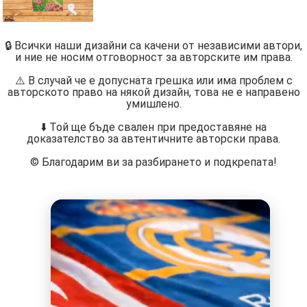
🔒 Всички наши дизайни са качени от независими автори,
и ние не носим отговорност за авторските им права.
⚠️ В случай че е допусната грешка или има проблем с
авторското право на някой дизайн, това не е направено
умишлено.
⬇️ Той ще бъде свален при предоставяне на
доказателство за автентичните авторски права.
©️ Благодарим ви за разбирането и подкрепата!