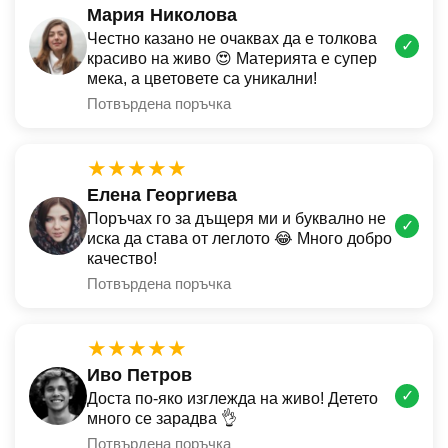
Мария Николова
Честно казано не очаквах да е толкова
✓
красиво на живо 😍 Материята е супер
мека, а цветовете са уникални!
Потвърдена поръчка
★★★★★
Елена Георгиева
Поръчах го за дъщеря ми и буквално не
✓
иска да става от леглото 😂 Много добро
качество!
Потвърдена поръчка
★★★★★
Иво Петров
✓
Доста по-яко изглежда на живо! Детето
много се зарадва 👌
Потвърдена поръчка