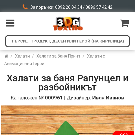
За поръчки: 0892 26 04 34 / 0896 57 42 42
/
/
/
Халати
Халати за баня Принт
Халати с
Анимационни Герои
Халати за баня Рапунцел и
разбойникът
Каталожен №
000961
| Дизайнер:
Иван Иванов