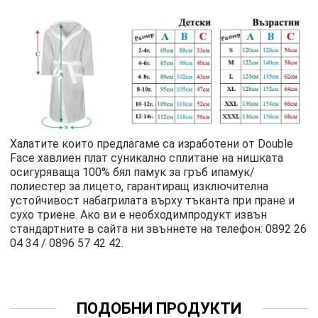
Халатите които предлагаме са изработени от Double
Face хавлиен плат суникално сплитане на нишката
осигуряваща 100% бял памук за гръб ипамук/
полиестер за лицето, гарантиращ изключителна
устойчивост набагрилата върху тъканта при пране и
сухо триене. Ако ви е необходимпродукт извън
стандартните в сайта ни звъннете на телефон: 0892 26
04 34 / 0896 57 42 42.
ПОДОБНИ ПРОДУКТИ