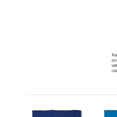
Ха
ос
на
са