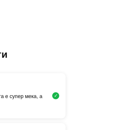
ти
✓
а е супер мека, а