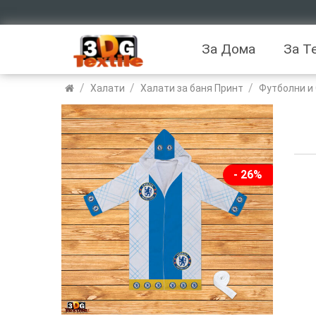
За Дома
За Т
/
/
/
Халати
Халати за баня Принт
Футболни и
- 26%