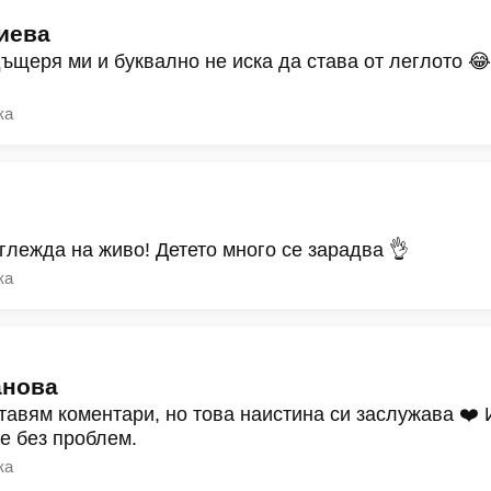
иева
дъщеря ми и буквално не иска да става от леглото 
ка
зглежда на живо! Детето много се зарадва 👌
ка
анова
тавям коментари, но това наистина си заслужава ❤️
ре без проблем.
ка