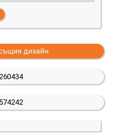
 същия дизайн
260434
574242