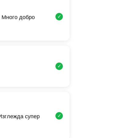
✓
 Много добро
✓
✓
 Изглежда супер