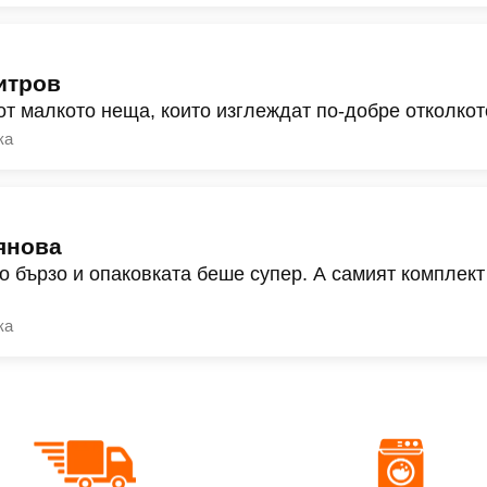
итров
от малкото неща, които изглеждат по-добре отколкот
ка
янова
о бързо и опаковката беше супер. А самият комплект
ка