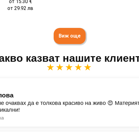
от
15.30
€
от
29.92
лв
Виж още
акво казват нашите клиен
★★★★★
лова
не очаквах да е толкова красиво на живо 😍 Материят
никални!
ка