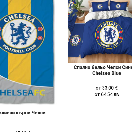
Спално бельо Челси Син
Chelsea Blue
от
33.00
€
от
64.54
лв
влиени кърпи Челси