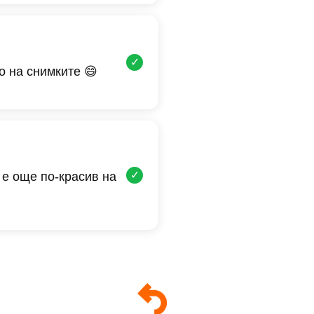
✓
о на снимките 😄
✓
 е още по-красив на