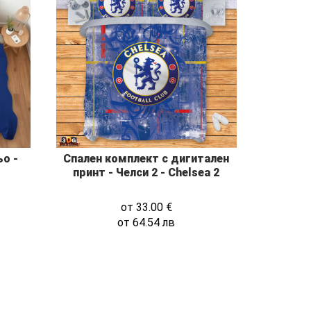
ьо -
Спален комплект с дигитален
принт - Челси 2 - Chelsea 2
от
33.00
€
от
64.54
лв