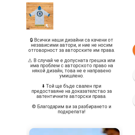
🔒 Всички наши дизайни са качени от
независими автори, и ние не носим
отговорност за авторските им права.
⚠️ В случай че е допусната грешка или
има проблем с авторското право на
някой дизайн, това не е направено
умишлено.
⬇️ Той ще бъде свален при
предоставяне на доказателство за
автентичните авторски права.
©️ Благодарим ви за разбирането и
подкрепата!