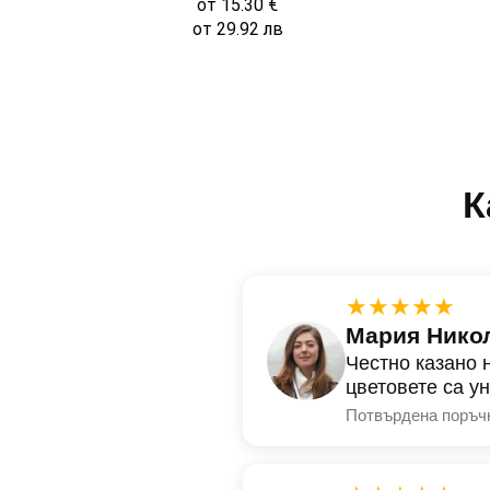
от
15.30
€
от
29.92
лв
К
★★★★★
Мария Нико
Честно казано 
цветовете са у
Потвърдена поръч