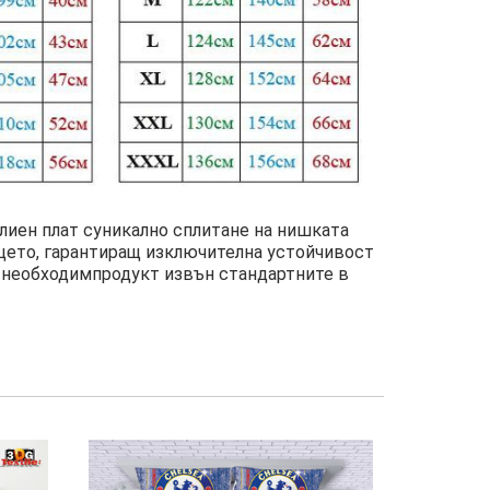
влиен плат суникално сплитане на нишката
ицето, гарантиращ изключителна устойчивост
 е необходимпродукт извън стандартните в