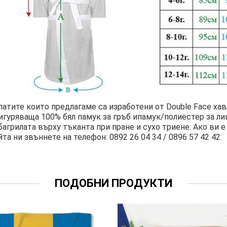
латите които предлагаме са изработени от Double Face ха
игуряваща 100% бял памук за гръб ипамук/полиестер за л
багрилата върху тъканта при пране и сухо триене. Ако ви
йта ни звъннете на телефон: 0892 26 04 34 / 0896 57 42 42.
ПОДОБНИ ПРОДУКТИ