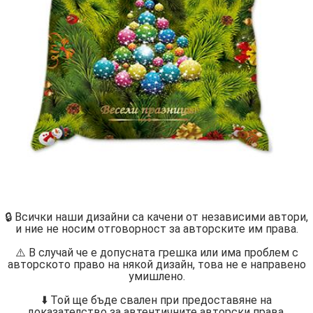
🔒 Всички наши дизайни са качени от независими автори,
и ние не носим отговорност за авторските им права.
⚠️ В случай че е допусната грешка или има проблем с
авторското право на някой дизайн, това не е направено
умишлено.
⬇️ Той ще бъде свален при предоставяне на
доказателство за автентичните авторски права.