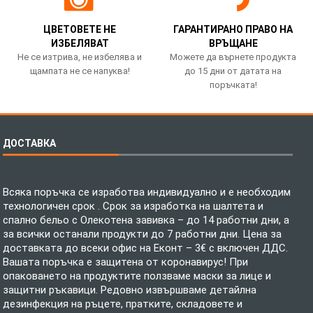
ЦВЕТОВЕТЕ НЕ
ГАРАНТИРАНО ПРАВО НА
ИЗБЕЛЯВАТ
ВРЪЩАНЕ
Не се изтрива, не избелява и
Можете да върнете продукта
щампата не се напуква!
до 15 дни от датата на
поръчката!
ДОСТАВКА
Всяка поръчка се изработва индивидуално и е необходим
технологичен срок . Срок за изработка на шалтета и
спално бельо с Олекотена завивка – до 14 работни дни, а
за всички останали продукти до 7 работни дни. Цена за
доставката до всеки офис на Еконт – 3€ с включен ДДС.
Вашата поръчка е защитена от коронавирус! При
опаковането на продуктите ползваме маски за лице и
защитни ръкавици. Редовно извършваме детайлна
дезинфекция на ръцете, пратките, складовете и