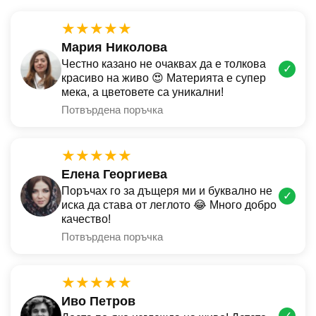
★★★★★
Мария Николова
Честно казано не очаквах да е толкова
✓
красиво на живо 😍 Материята е супер
мека, а цветовете са уникални!
Потвърдена поръчка
★★★★★
Елена Георгиева
Поръчах го за дъщеря ми и буквално не
✓
иска да става от леглото 😂 Много добро
качество!
Потвърдена поръчка
★★★★★
Иво Петров
✓