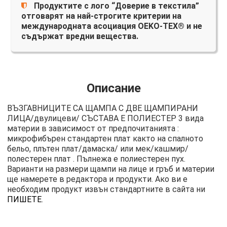
Продуктите с лого “Доверие в текстила”
отговарят на най-строгите критерии на
международната асоциация OEKO-TEX® и не
съдържат вредни вещества.
Описание
ВЪЗГАВНИЦИТЕ СА ЩАМПА С ДВЕ ЩАМПИРАНИ
ЛИЦА/двулицеви/ СЪСТАВА Е ПОЛИЕСТЕР 3 вида
материи в зависимост от предпочитанията :
микрофибърен стандартен плат както на спалното
бельо, плътен плат/дамаска/ или мек/кашмир/
полестерен плат . Пълнежа е полиестерен пух.
Варианти на размери щампи на лице и гръб и материи
ще намерете в редактора и продукти. Ако ви е
необходим продукт извън стандартните в сайта ни
ПИШЕТЕ
.