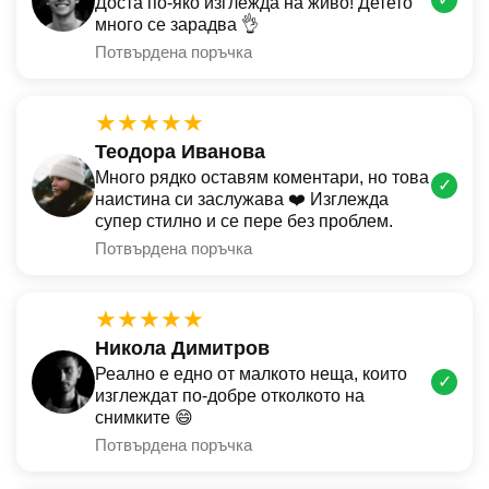
Доста по-яко изглежда на живо! Детето
много се зарадва 👌
Потвърдена поръчка
★★★★★
Теодора Иванова
Много рядко оставям коментари, но това
✓
наистина си заслужава ❤️ Изглежда
супер стилно и се пере без проблем.
Потвърдена поръчка
★★★★★
Никола Димитров
Реално е едно от малкото неща, които
✓
изглеждат по-добре отколкото на
снимките 😄
Потвърдена поръчка