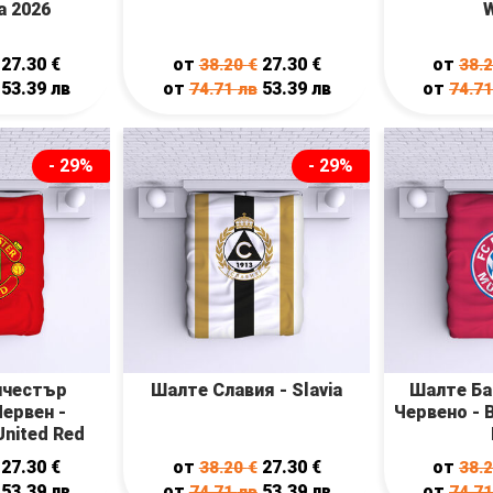
a 2026
W
27.30
€
от
27.30
€
от
38.20
€
38.
53.39
лв
от
53.39
лв
от
74.71
лв
74.7
- 29%
- 29%
нчестър
Шалте Славия - Slavia
Шалте Ба
ервен -
Червено - 
United Red
27.30
€
от
27.30
€
от
38.20
€
38.
53.39
лв
от
53.39
лв
от
74.71
лв
74.7