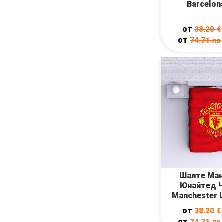
Barcelon
от
38.20
€
от
74.71
лв
Шалте Ма
Юнайтед Ч
Manchester 
от
38.20
€
от
74.71
лв