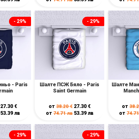
- 29%
- 29%
ньо - Paris
Шалте ПСЖ Бяло - Paris
Шалте Ман
ermain
Saint Germain
Manch
27.30
€
от
27.30
€
от
38.20
€
38.
53.39
лв
от
53.39
лв
от
74.71
лв
74.7
- 29%
- 29%