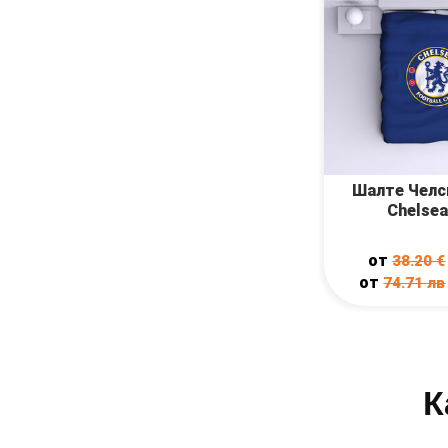
Шалте Челс
Chelsea
от
38.20
€
от
74.71
лв
К