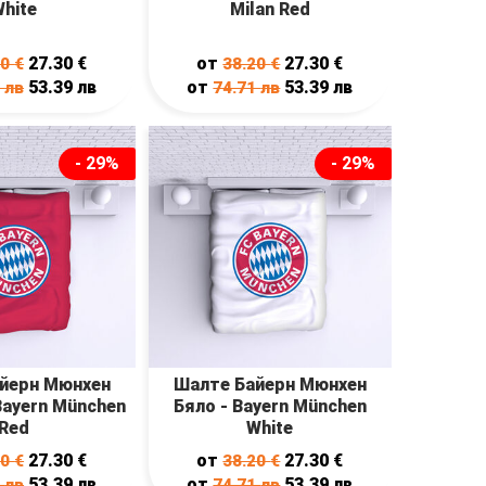
hite
Milan Red
27.30
€
от
27.30
€
20
€
38.20
€
53.39
лв
от
53.39
лв
1
лв
74.71
лв
- 29%
- 29%
йерн Мюнхен
Шалте Байерн Мюнхен
Bayern München
Бяло - Bayern München
Red
White
27.30
€
от
27.30
€
20
€
38.20
€
53.39
лв
от
53.39
лв
1
лв
74.71
лв