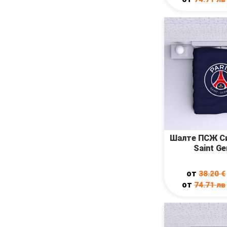
Шалте ПСЖ Си
Saint G
от
38.20
€
от
74.71
лв