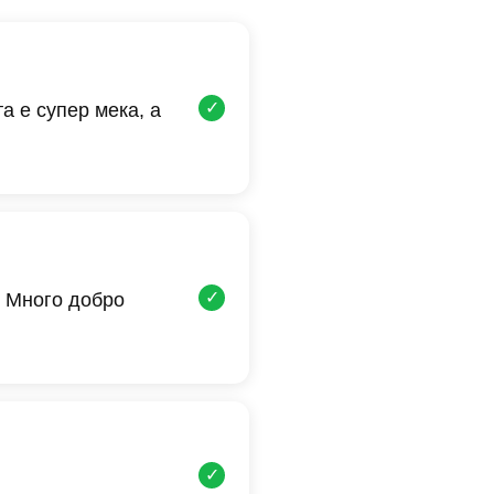
✓
а е супер мека, а
✓
 Много добро
✓