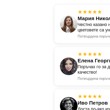
★★★★★
Мария Нико
Честно казано 
цветовете са у
Потвърдена поръч
★★★★★
Елена Георг
Поръчах го за 
качество!
Потвърдена поръч
★★★★★
Иво Петров
Доста по-яко и