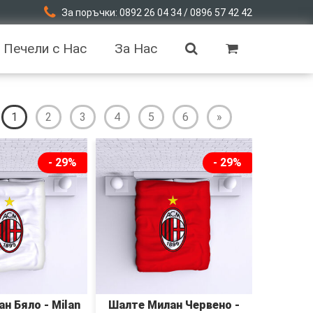
За поръчки: 0892 26 04 34 / 0896 57 42 42
Печели с Нас
За Нас
1
2
3
4
5
6
»
- 29%
- 29%
н Бяло - Milan
Шалте Милан Червено -