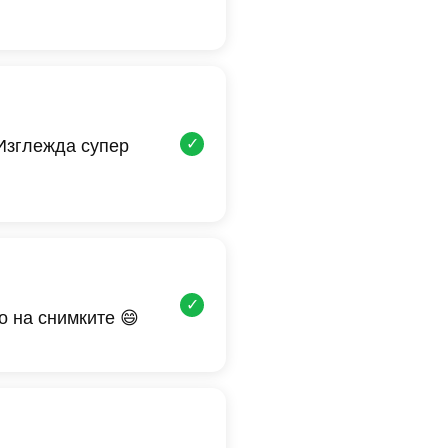
✓
 Изглежда супер
✓
о на снимките 😄