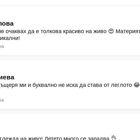
лова
не очаквах да е толкова красиво на живо 😍 Материят
никални!
ка
иева
дъщеря ми и буквално не иска да става от леглото 
ка
зглежда на живо! Детето много се зарадва 👌