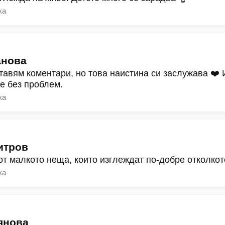
ка
анова
тавям коментари, но това наистина си заслужава ❤️
ре без проблем.
ка
итров
от малкото неща, които изглеждат по-добре отколкот
ка
янова