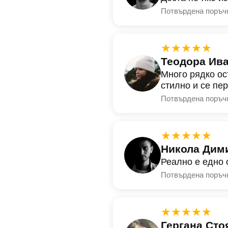
Потвърдена поръч
★★★★★
Теодора Ив
Много рядко ос
стилно и се пе
Потвърдена поръч
★★★★★
Никола Дим
Реално е едно 
Потвърдена поръч
★★★★★
Гергана Сто