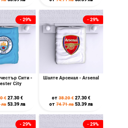
- 29%
- 29%
честър Сити -
Шалте Арсенал - Arsenal
ester City
27.30
€
от
27.30
€
20
€
38.20
€
53.39
лв
от
53.39
лв
1
лв
74.71
лв
- 29%
- 29%