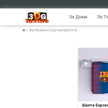
За Дома
За Т
»
Футболни и Спортни Шалтета
Шалте Барсел