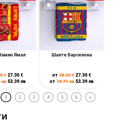
Ламин Ямал
Шалте Барселона
27.30
€
от
27.30
€
20
€
38.20
€
53.39
лв
от
53.39
лв
1
лв
74.71
лв
1
2
3
4
5
6
»
ти