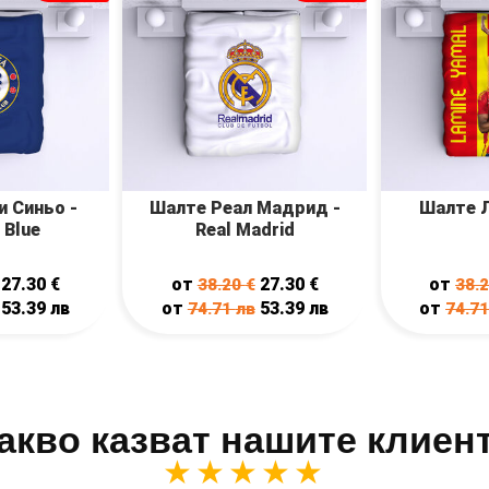
и Синьо -
Шалте Реал Мадрид -
Шалте 
 Blue
Real Madrid
27.30
€
от
27.30
€
от
38.20
€
38.
53.39
лв
от
53.39
лв
от
74.71
лв
74.7
акво казват нашите клиен
★★★★★