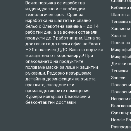
Спално б
Всяка поръчка се изработва
Бебешки 
индивидуално и е необходим
технологичен срок . Срок за
Шалтета
изработка на шалтета и спално
Тениски 
бельо с Олекотена завивка – до 14
Хавлиени
работни дни, а за всички останали
Халати
продукти до 7 работни дни. Цена за
Пончо за
доставката до всеки офис на Еконт
– 3€ с включен ДДС. Вашата поръчка
Микрофиб
е защитена от коронавирус! При
Микрофиб
опаковането на продуктите
Детски п
ползваме маски за лице и защитни
Тениски
ръкавици. Редовно извършваме
Завеси
детайлна дезинфекция на ръцете,
пратките, складовете и
Поларени
производстжените помещения.
Поларени
Куриери извършат безопасни и
Направи 
безконтактни доставки.
Възглавн
Суитшърт
Hoodie Sh
Разпрод