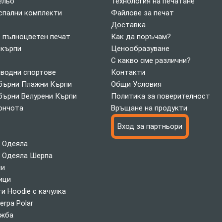
ельо
Технология на печатане
спални комплекти
Файлове за печат
Доставка
с пълноцветен печат
Как да поръчам?
 кърпи
Ценообразуване
С какво сме различни?
 водни спортове
Контакти
ърни Плажни Кърпи
Общи Условия
ърни Велурени Кърпи
Политика за поверителност
ончота
Връщане на продукти
Вход за партньори
 Одеяла
 Одеяла Шерпа
си
ици
и Hoodie с качулка
erpa Polar
ажба